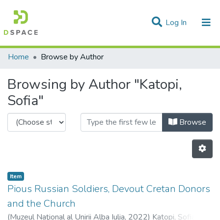
(current)
Log In
Communities & Collections
Home
Browse by Author
All of DSpace
Browsing by Author "Katopi,
Sofia"
Browse
Item
Pious Russian Soldiers, Devout Cretan Donors
and the Church
(
Muzeul Naţional al Unirii Alba Iulia,
2022
)
Katopi, Sofia