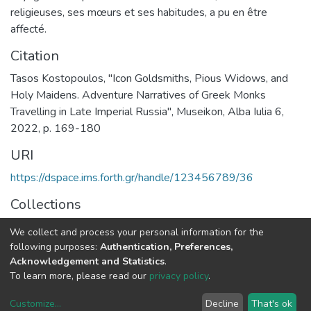
religieuses, ses mœurs et ses habitudes, a pu en être
affecté.
Citation
Tasos Kostopoulos, "Icon Goldsmiths, Pious Widows, and
Holy Maidens. Adventure Narratives of Greek Monks
Travelling in Late Imperial Russia", Museikon, Alba Iulia 6,
2022, p. 169-180
URI
https://dspace.ims.forth.gr/handle/123456789/36
Collections
RICONTRANS Project
We collect and process your personal information for the
following purposes:
Authentication, Preferences,
Full item page
Acknowledgement and Statistics
.
To learn more, please read our
privacy policy
.
DSpace software
copyright © 2002-2026
LYRASIS
Customize
...
Decline
That's ok