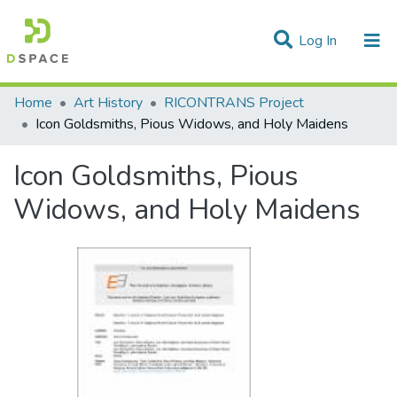
(current)
Log In
Statistics
Home
Art History
RICONTRANS Project
Icon Goldsmiths, Pious Widows, and Holy Maidens
Communities & Collections
Icon Goldsmiths, Pious
All of DSpace
Widows, and Holy Maidens