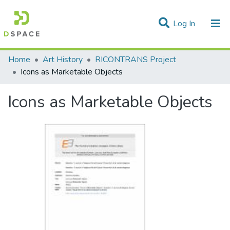
(current)
Log In
Statistics
Home
Art History
RICONTRANS Project
Icons as Marketable Objects
Communities & Collections
Icons as Marketable Objects
All of DSpace